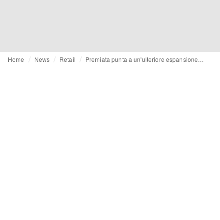
Home
News
Retail
Premiata punta a un'ulteriore espansione in Europa, previsto un nuovo spazio al KaDeWe