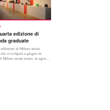
A
quarta edizione di
da graduate
a ediizione di Milano moda
che si svolgerà a giugno in
di Milano moda uomo, in agenda
iugno. Camera nazionale della
a aperto la selezione dei
r la nuova edizione. Per la
 design cinque scuole ritenute
appresentative (Accademia di...