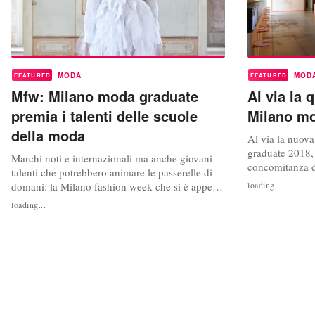
MODA
MOD
FEATURED
FEATURED
Mfw: Milano moda graduate
Al via la 
premia i talenti delle scuole
Milano mo
della moda
Al via la nuov
graduate 2018, 
Marchi noti e internazionali ma anche giovani
concomitanza 
talenti che potrebbero animare le passerelle di
dal 16 al 19 g
domani: la Milano fashion week che si è appena
loading...
moda italiana h
conclusa ha dedicato uno spazio agli studenti
loading...
partecipanti pe
più promettenti delle scuola della moda,
sezione Fashion
attraverso il concorso e la sfilata Milano moda
maggiormente r
graduate. Giulia Barbieri (Istituto Modartech) ha
vinto il Camera...