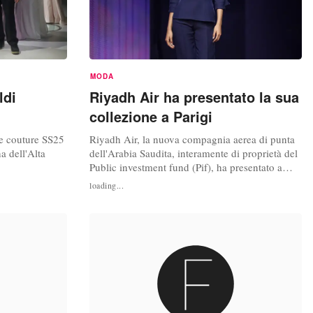
MODA
ldi
Riyadh Air ha presentato la sua
collezione a Parigi
te couture SS25
Riyadh Air, la nuova compagnia aerea di punta
a dell'Alta
dell'Arabia Saudita, interamente di proprietà del
Public investment fund (Pif), ha presentato a
Parigi la collezione lifestyle. Nella creazione
loading...
della linea, lo stilista saudita Ashi si è ispirato
all’ epoca d’oro dell’aviazione degli anni ‘50.
La ricercata collezione è composta da decine di
look...