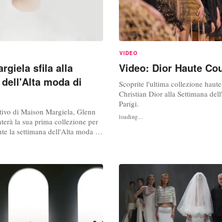
VIDEO
giela sfila alla
Video: Dior Haute Co
 dell'Alta moda di
Scoprite l'ultima collezione haute
Christian Dior alla Settimana del
Parigi.
eativo di Maison Margiela, Glenn
loading...
terà la sua prima collezione per
te la settimana dell'Alta moda di
inverno 2025, in agenda dal 7 al
sto segna l'inizio di un nuovo
apitolo per la maison, radicato
i creativi fondamentali e