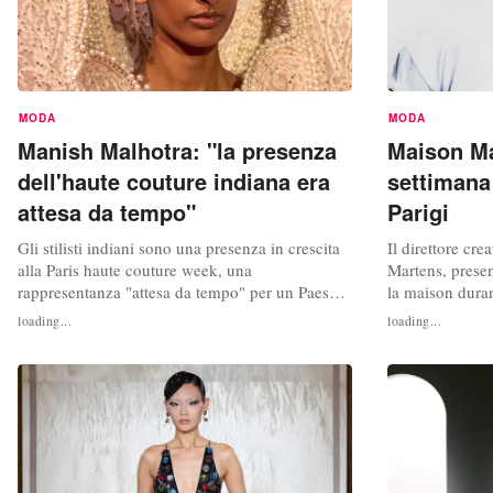
MODA
MODA
Manish Malhotra: "la presenza
Maison Mar
dell'haute couture indiana era
settimana
attesa da tempo"
Parigi
Gli stilisti indiani sono una presenza in crescita
Il direttore cr
alla Paris haute couture week, una
Martens, presen
rappresentanza "attesa da tempo" per un Paese
la maison duran
che ha a lungo giocato un ruolo dietro le quinte,
Parigi autunno 
loading...
loading...
ha dichiarato all'Afp l'ultimo arrivato, Manish
10 luglio. "Que
Malhotra. Malhotra, 59 anni, è diventato il
entusiasmante c
quarto stilista indiano dopo Rahul Mishra,
nei nostri valor
Gaurav Gupta e Vaishali S a...
plasmato...