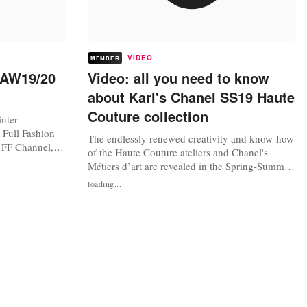
VIDEO
MEMBER
 AW19/20
Video: all you need to know
about Karl's Chanel SS19 Haute
Couture collection
inter
 Full Fashion
The endlessly renewed creativity and know-how
 FF Channel,
of the Haute Couture ateliers and Chanel's
Métiers d’art are revealed in the Spring-Summer
2019 collection by Karl Lagerfeld. Source:
loading...
Chanel, YouTube.