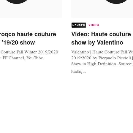
VIDEO
MEMBER
roqco haute couture
Video: Haute couture
r '19/20 show
show by Valentino
Couture Fall Winter 2019/2020
Valentino | Haute Couture Fall W
ce: FF Channel, YouTube.
2019/2020 by Pierpaolo Piccioli |
Show in High Definition. Source:
YouTube.
loading...