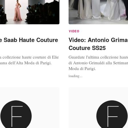
VIDEO
ie Saab Haute Couture
Video: Antonio Grima
Couture SS25
ma collezione haute couture di Elie
Guardate l'ultima collezione hau
mana dell'Alta Moda di Parigi.
di Antonio Grimaldi alla Settiman
Moda di Parigi.
loading...