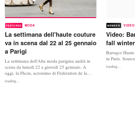
MODA
VIDEO
FEATURED
MEMBER
La settimana dell'haute couture
Video: Ba
va in scena dal 22 al 25 gennaio
fall winte
a Parigi
Baroqco Haute 
in Paris. Sour
La settimana dell'Alta moda parigina andrà in
scena da lunedì 22 a giovedì 25 gennaio. A
loading...
oggi, la Fhcm, acronimo di Fédération de la
haute couture et de la mode, ha annunciato che
loading...
trenta maison di moda sono inserite nel
calendario ufficiale (cioè membri o ospiti della
Fhcm), ossia due in meno rispetto alla stagione
precedente. Molto attesa la...