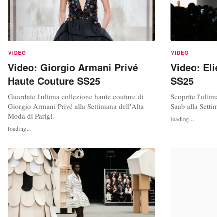
VIDEO
VIDEO
Video: Giorgio Armani Privé
Video: El
Haute Couture SS25
SS25
Guardate l'ultima collezione haute couture di
Scoprite l'ulti
Giorgio Armani Privé alla Settimana dell'Alta
Saab alla Setti
Moda di Parigi.
loading...
loading...