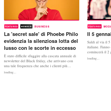
BUSINESS
MOD
FEATURED
MEMBER
FEATURED
La 'secret sale' di Phoebe Philo
Il 5 genna
evidenzia la silenziosa lotta del
Saldi al via il 
lusso con le scorte in eccesso
italiane. Fanno
comincerà il 2 
È stato difficile sfuggire alla cascata annuale di
sconti partiran
loading...
newsletter del Black friday, che arrivano con
non è prevista 
una tale frequenza che anche i clienti più
possono essere 
esigenti possono provare un brivido di paura di
commerciali. N
loading...
perdersi qualcosa. Le promozioni ora coprono
Bolzano,...
di tutto, dalle maschere per il viso a Led di cui i
consumatori non sapevano di aver bisogno, a
calzini, felpe e,...