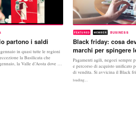
A
BUSINESS
FEATURED
MEMBER
io partono i saldi
Black friday: cosa dev
marchi per spingere l
5 gennaio in quasi tutte le regioni
 eccezione la Basilicata che
Pagamenti agili, negozi sempre 
gennaio, la Valle d’Aosta dove gli
e percorso di acquisto unificato pe
no il 3 gennaio e il Trentino dove
di vendita. Si avvicina il Black f
una data di avvio dei saldi che
il 26 novembre, e Adyen, piattaf
loading...
svolti liberamente dagli operatori
pagamentiche fornisce i propri se
ella provincia autonoma di
brand della moda come Pinko, B
Cucinelli, Ferragamo e Prada, ha
bianco alcuni...