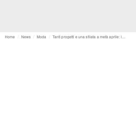
Home
News
Moda
Tanti progetti e una sfilata a metà aprile: le parole di Adriano Goldschmied nell'ultima intervista rilasciata a FashionUnited una settimana fa